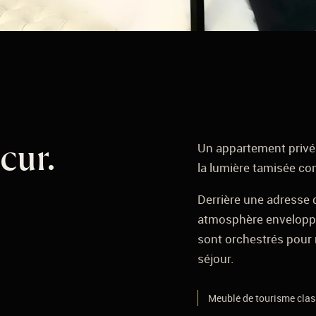
Un appartement privé p
scur.
la lumière tamisée co
Derrière une adresse d
atmosphère enveloppan
sont orchestrés pour r
séjour.
Meublé de tourisme class