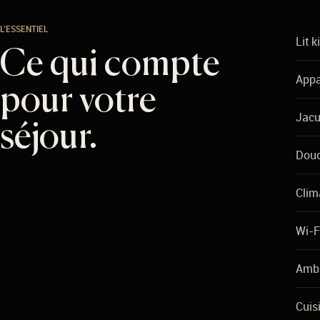
L’ESSENTIEL
Lit k
Ce qui compte
Appa
pour votre
Jacu
séjour.
Dou
Clim
Wi-F
Ambi
Cuis