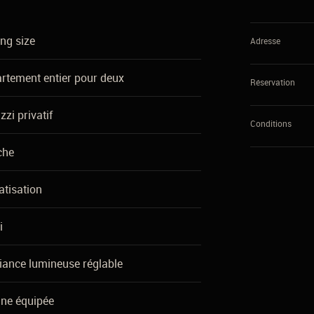
ing size
Adresse
rtement entier pour deux
Réservation
zzi privatif
Conditions
che
atisation
i
ance lumineuse réglable
ine équipée