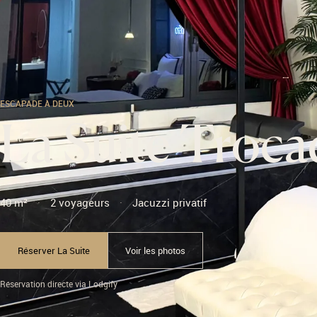
ESCAPADE À DEUX
La Suite Troca
40 m²
2 voyageurs
Jacuzzi privatif
Réserver La Suite
Voir les photos
Réservation directe via Lodgify